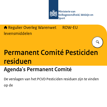
Naar de homepage van Regulier Ove
Ministerie van
Volksgezondheid, Welzijn en
Sport
Regulier Overleg Warenwet
ROW-EU
levensmiddelen
Vu
Permanent Comité Pesticiden
residuen
Agenda's Permanent Comité
De verslagen van het PCVD Pesticiden residuen zijn te vinden
op de