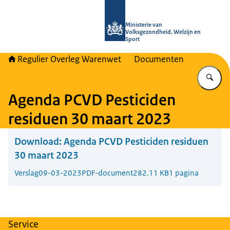
Naar de homepage van Regulier Ove
Ministerie van
Volksgezondheid, Welzijn en
Sport
Regulier Overleg Warenwet
Documenten
Vu
Agenda PCVD Pesticiden
residuen 30 maart 2023
Download:
Agenda PCVD Pesticiden residuen
30 maart 2023
Verslag
09-03-2023
PDF-document
282.11 KB
1 pagina
Service