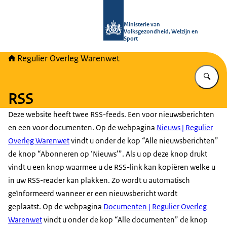
Naar de homepage van Regulier Ove
Ministerie van
Volksgezondheid, Welzijn en
Sport
Regulier Overleg Warenwet
Vu
RSS
Deze website heeft twee RSS-feeds. Een voor nieuwsberichten
en een voor documenten. Op de webpagina
Nieuws | Regulier
Overleg Warenwet
vindt u onder de kop “Alle nieuwsberichten”
de knop “Abonneren op ‘Nieuws’”. Als u op deze knop drukt
vindt u een knop waarmee u de RSS-link kan kopiëren welke u
in uw RSS-reader kan plakken. Zo wordt u automatisch
geïnformeerd wanneer er een nieuwsbericht wordt
geplaatst. Op de webpagina
Documenten | Regulier Overleg
Warenwet
vindt u onder de kop “Alle documenten” de knop