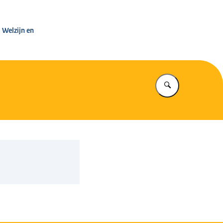
leg Warenwet
 Welzijn en
Vul in wat u z