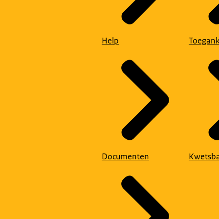
Help
Toegank
Documenten
Kwetsba