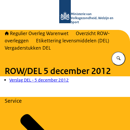
Naar de homepage van Regulier Ove
Ministerie van
Volksgezondheid, Welzijn en
Sport
Regulier Overleg Warenwet
Overzicht ROW-
overleggen
Etikettering levensmiddelen (DEL)
Vergaderstukken DEL
Vu
ROW/DEL 5 december 2012
Verslag DEL - 5 december 2012
Service