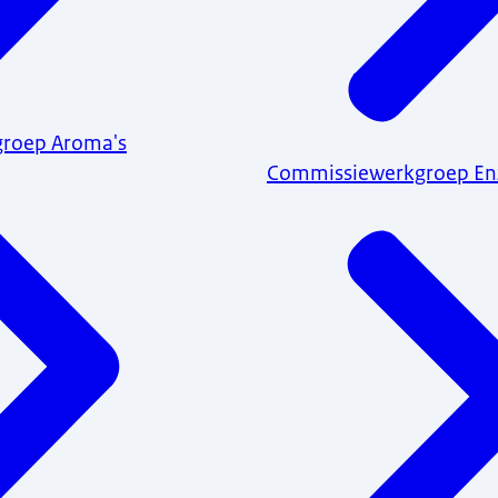
roep Aroma's
Commissiewerkgroep E