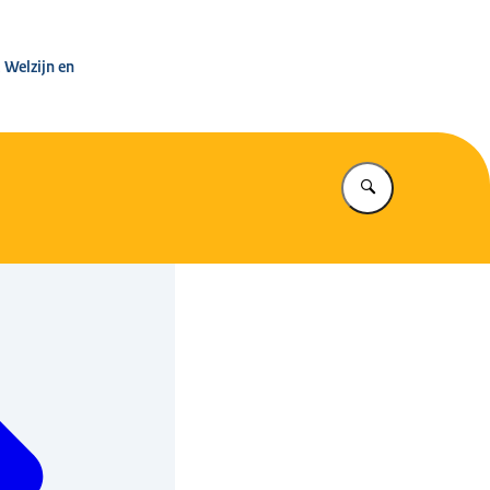
leg Warenwet
 Welzijn en
Vul in wat u z