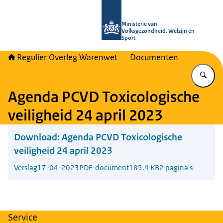
Naar de homepage van Regulier Ove
Ministerie van
Volksgezondheid, Welzijn en
Sport
Regulier Overleg Warenwet
Documenten
Vu
Agenda PCVD Toxicologische
veiligheid 24 april 2023
Download:
Agenda PCVD Toxicologische
veiligheid 24 april 2023
Verslag
17-04-2023
PDF-document
185.4 KB
2 pagina's
Service