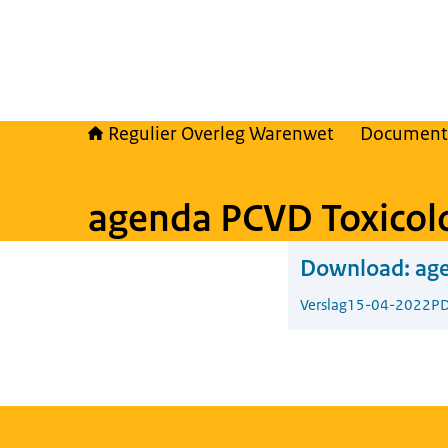
Regulier Overleg Warenwet
Document
agenda PCVD Toxicolo
Download:
age
Verslag
15-04-2022
PD