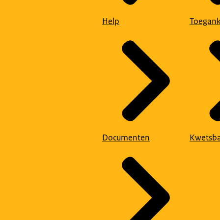
Help
Toegank
Documenten
Kwetsba