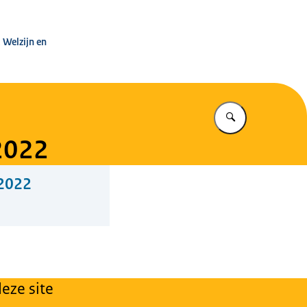
leg Warenwet
 Welzijn en
Vul in wat u z
 2022
 2022
eze site