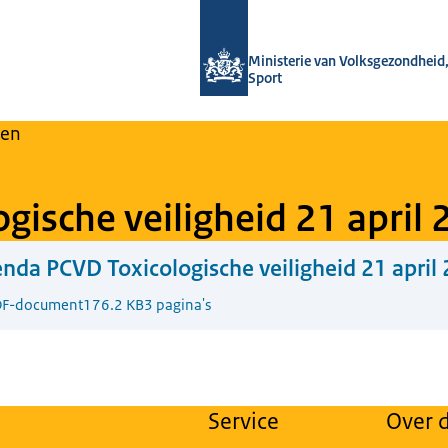
Naar de homepage van Regulier Over
Ministerie van Volksgezondheid,
Sport
en
gische veiligheid 21 april
nda PCVD Toxicologische veiligheid 21 april
F-document
176.2 KB
3 pagina's
Service
Over d