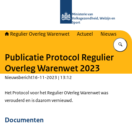
Naar de homepage van Regulier Ove
Ministerie van
Volksgezondheid, Welzijn en
Sport
Regulier Overleg Warenwet
Actueel
Nieuws
Vu
Publicatie Protocol Regulier
Overleg Warenwet 2023
Nieuwsbericht
16-11-2023 | 13:12
Het Protocol voor het Regulier OVerleg Warenwet was
verouderd en is daarom vernieuwd.
Documenten