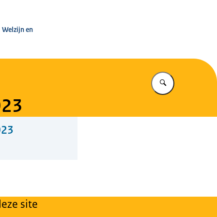
leg Warenwet
 Welzijn en
Vul in wat u z
023
023
eze site