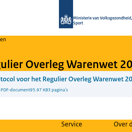
Naar de homepage van Regulier Over
Ministerie van Volksgezondheid,
Sport
en
gulier Overleg Warenwet 2
tocol voor het Regulier Overleg Warenwet 2
3
PDF-document
95.97 KB
3 pagina's
Service
Over d