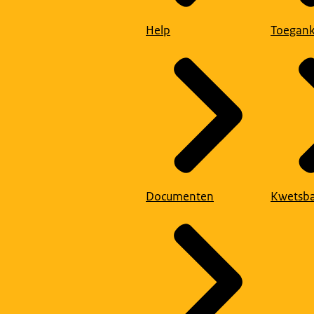
Help
Toegank
Documenten
Kwetsba