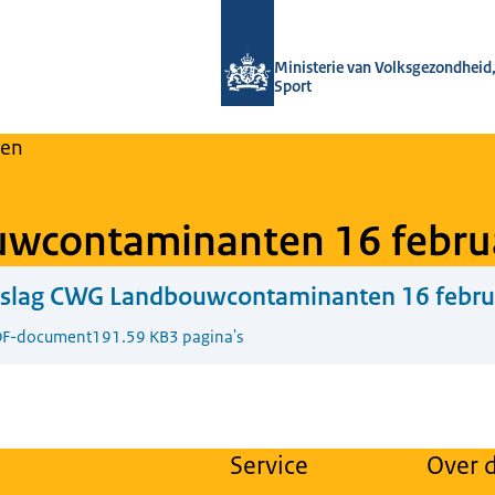
Naar de homepage van Regulier Over
Ministerie van Volksgezondheid,
Sport
en
wcontaminanten 16 febru
rslag CWG Landbouwcontaminanten 16 febru
F-document
191.59 KB
3 pagina's
Service
Over d