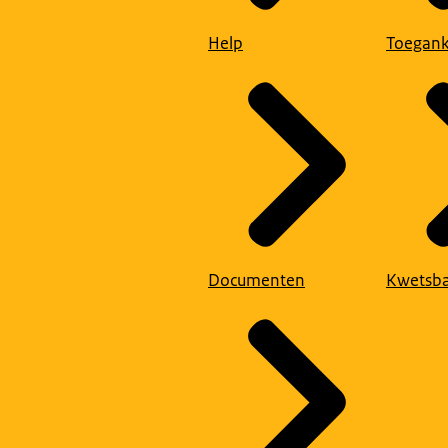
Help
Toegank
Documenten
Kwetsba