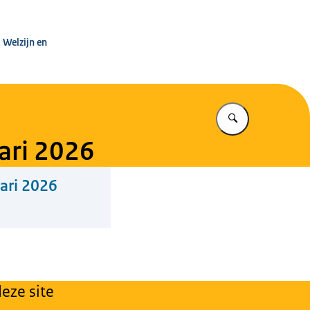
leg Warenwet
 Welzijn en
Vul in wat u z
ari 2026
ari 2026
eze site