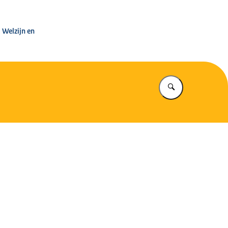
leg Warenwet
 Welzijn en
Vul in wat u z