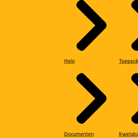
Help
Toegank
Documenten
Kwetsba