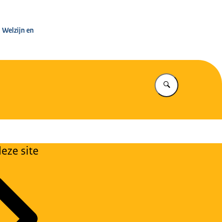
leg Warenwet
 Welzijn en
Vul in wat u z
eze site