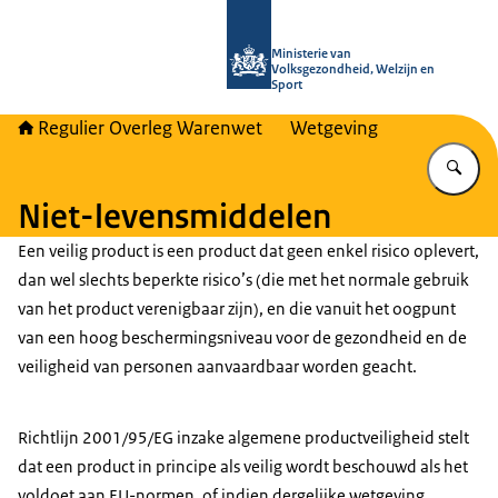
Naar de homepage van Regulier Ove
Ministerie van
Volksgezondheid, Welzijn en
Sport
Regulier Overleg Warenwet
Wetgeving
Vu
Niet-levensmiddelen
Een veilig product is een product dat geen enkel risico oplevert,
dan wel slechts beperkte risico’s (die met het normale gebruik
van het product verenigbaar zijn), en die vanuit het oogpunt
van een hoog beschermingsniveau voor de gezondheid en de
veiligheid van personen aanvaardbaar worden geacht.
Richtlijn 2001/95/EG inzake algemene productveiligheid stelt
dat een product in principe als veilig wordt beschouwd als het
voldoet aan EU-normen, of indien dergelijke wetgeving