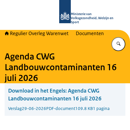
Naar de homepage van Regulier Ove
Ministerie van
Volksgezondheid, Welzijn en
Sport
Regulier Overleg Warenwet
Documenten
Vu
Agenda CWG
Landbouwcontaminanten 16
juli 2026
Download in het Engels:
Agenda CWG
Landbouwcontaminanten 16 juli 2026
Verslag
29-06-2026
PDF-document
109.8 KB
1 pagina