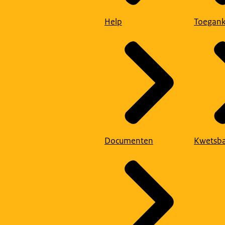
Help
Toegank
Documenten
Kwetsba