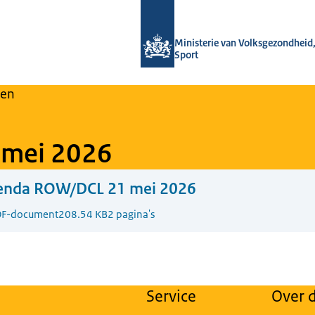
Naar de homepage van Regulier Over
Ministerie van Volksgezondheid,
Sport
en
mei 2026
enda ROW/DCL 21 mei 2026
F-document
208.54 KB
2 pagina's
Service
Over d