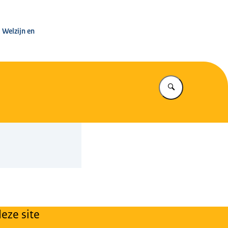
leg Warenwet
 Welzijn en
Vul in wat u z
eze site