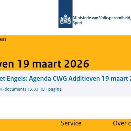
Naar de homepage van Regulier Over
Ministerie van Volksgezondheid,
Sport
en
ven 19 maart 2026
t Engels:
Agenda CWG Additieven 19 maart
F-document
113.03 KB
1 pagina
Service
Over d