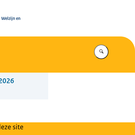
leg Warenwet
 Welzijn en
Vul in wat u z
 2026
eze site