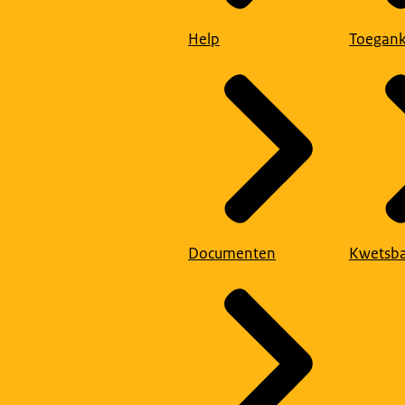
Help
Toegank
Documenten
Kwetsba