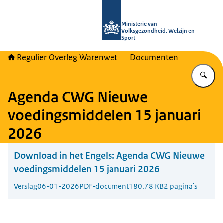
Naar de homepage van Regulier Ove
Ministerie van
Volksgezondheid, Welzijn en
Sport
Regulier Overleg Warenwet
Documenten
Vu
Agenda CWG Nieuwe
voedingsmiddelen 15 januari
2026
Download in het Engels:
Agenda CWG Nieuwe
voedingsmiddelen 15 januari 2026
Verslag
06-01-2026
PDF-document
180.78 KB
2 pagina's