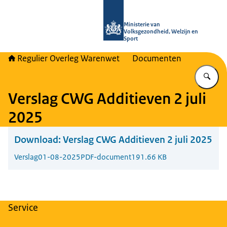
Naar de homepage van Regulier Ove
Ministerie van
Volksgezondheid, Welzijn en
Sport
Regulier Overleg Warenwet
Documenten
Vu
Verslag CWG Additieven 2 juli
2025
Download:
Verslag CWG Additieven 2 juli 2025
Verslag
01-08-2025
PDF-document
191.66 KB
Service