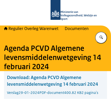
Naar de homepage van Regulier Ove
Ministerie van
Volksgezondheid, Welzijn en
Sport
Regulier Overleg Warenwet
Documenten
Vu
Agenda PCVD Algemene
levensmiddelenwetgeving 14
februari 2024
Download:
Agenda PCVD Algemene
levensmiddelenwetgeving 14 februari 2024
Verslag
29-01-2024
PDF-document
400.82 KB
2 pagina's