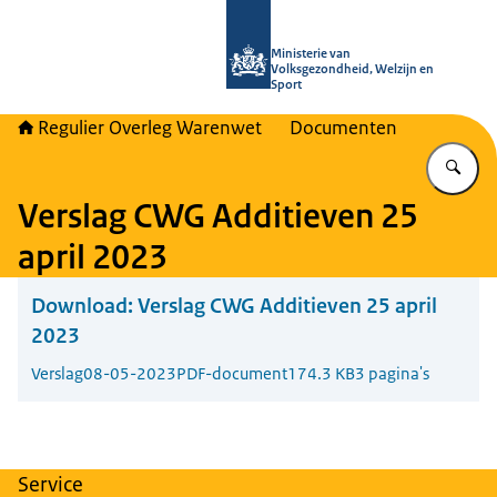
Naar de homepage van Regulier Ove
Ministerie van
Volksgezondheid, Welzijn en
Sport
Regulier Overleg Warenwet
Documenten
Vu
Verslag CWG Additieven 25
april 2023
Download:
Verslag CWG Additieven 25 april
2023
Verslag
08-05-2023
PDF-document
174.3 KB
3 pagina's
Service