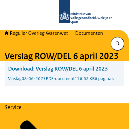
Naar de homepage van Regulier Ove
Ministerie van
Volksgezondheid, Welzijn en
Sport
Regulier Overleg Warenwet
Documenten
Vu
Verslag ROW/DEL 6 april 2023
Download:
Verslag ROW/DEL 6 april 2023
Verslag
08-06-2023
PDF-document
156.62 KB
6 pagina's
Service