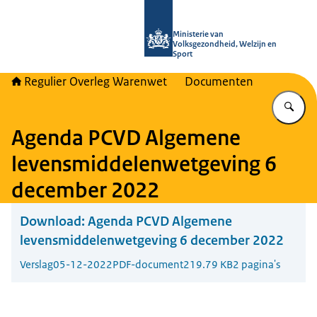
Naar de homepage van Regulier Ove
Ministerie van
Volksgezondheid, Welzijn en
Sport
Regulier Overleg Warenwet
Documenten
Vu
Agenda PCVD Algemene
levensmiddelenwetgeving 6
december 2022
Download:
Agenda PCVD Algemene
levensmiddelenwetgeving 6 december 2022
Verslag
05-12-2022
PDF-document
219.79 KB
2 pagina's