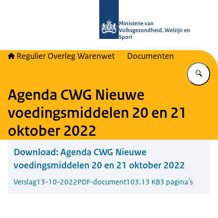
Naar de homepage van Regulier Ove
Ministerie van
Volksgezondheid, Welzijn en
Sport
Regulier Overleg Warenwet
Documenten
Vu
Agenda CWG Nieuwe
voedingsmiddelen 20 en 21
oktober 2022
Download:
Agenda CWG Nieuwe
voedingsmiddelen 20 en 21 oktober 2022
Verslag
13-10-2022
PDF-document
103.13 KB
3 pagina's