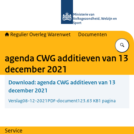
Naar de homepage van Regulier Ove
Ministerie van
Volksgezondheid, Welzijn en
Sport
Regulier Overleg Warenwet
Documenten
Vu
agenda CWG additieven van 13
december 2021
Download:
agenda CWG additieven van 13
december 2021
Verslag
08-12-2021
PDF-document
123.63 KB
1 pagina
Service