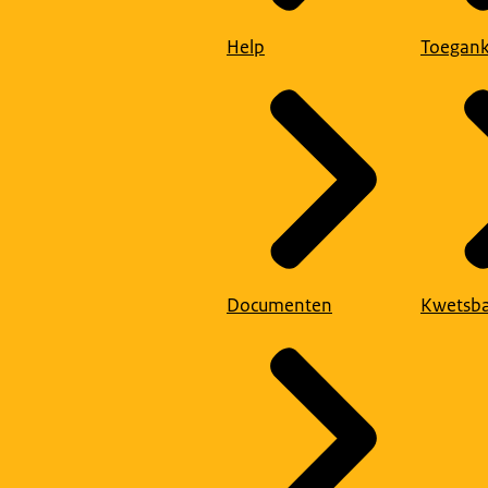
Help
Toegank
Documenten
Kwetsba