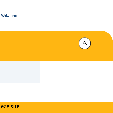
leg Warenwet
 Welzijn en
Vul in wat u z
eze site