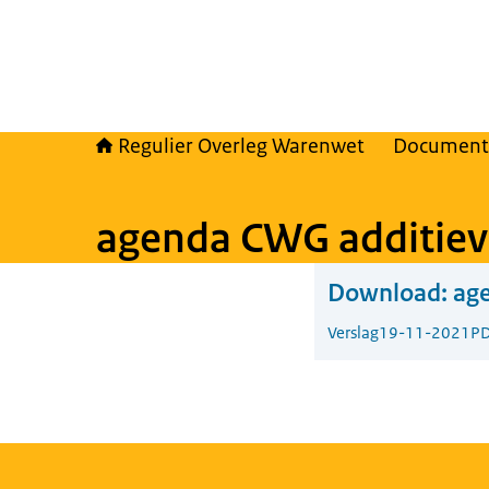
Regulier Overleg Warenwet
Document
agenda CWG additie
Download:
ag
Verslag
19-11-2021
PD