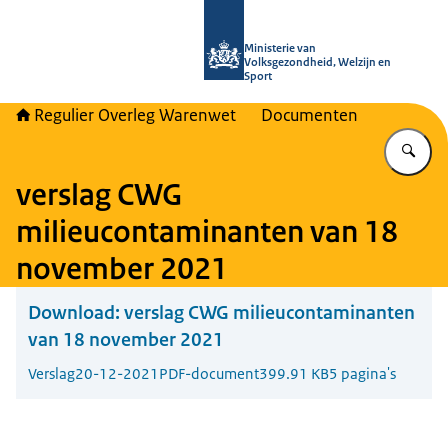
Naar de homepage van Regulier Ove
Ministerie van
Volksgezondheid, Welzijn en
Sport
Regulier Overleg Warenwet
Documenten
Vu
verslag CWG
milieucontaminanten van 18
november 2021
Download:
verslag CWG milieucontaminanten
van 18 november 2021
Verslag
20-12-2021
PDF-document
399.91 KB
5 pagina's