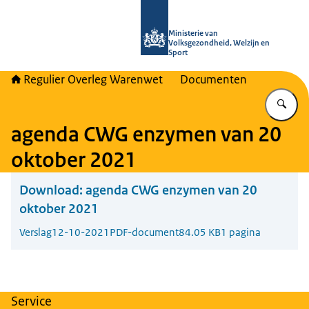
Naar de homepage van Regulier Ove
Ministerie van
Volksgezondheid, Welzijn en
Sport
Regulier Overleg Warenwet
Documenten
Vu
agenda CWG enzymen van 20
oktober 2021
Download:
agenda CWG enzymen van 20
oktober 2021
Verslag
12-10-2021
PDF-document
84.05 KB
1 pagina
Service