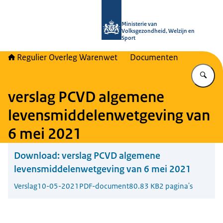
Naar de homepage van Regulier Ove
Ministerie van
Volksgezondheid, Welzijn en
Sport
Regulier Overleg Warenwet
Documenten
Vu
verslag PCVD algemene
levensmiddelenwetgeving van
6 mei 2021
Download:
verslag PCVD algemene
levensmiddelenwetgeving van 6 mei 2021
Verslag
10-05-2021
PDF-document
80.83 KB
2 pagina's