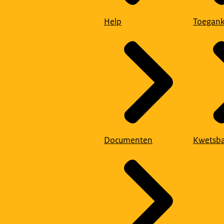
Help
Toegank
Documenten
Kwetsba