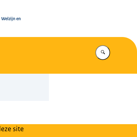
leg Warenwet
 Welzijn en
Vul in wat u z
eze site