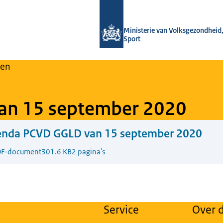
Naar de homepage van Regulier Over
Ministerie van Volksgezondheid,
Sport
en
an 15 september 2020
enda PCVD GGLD van 15 september 2020
F-document
301.6 KB
2 pagina's
Service
Over d