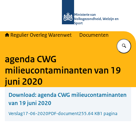
Naar de homepage van Regulier Ove
Ministerie van
Volksgezondheid, Welzijn en
Sport
Regulier Overleg Warenwet
Documenten
Vu
agenda CWG
milieucontaminanten van 19
juni 2020
Download:
agenda CWG milieucontaminanten
van 19 juni 2020
Verslag
17-06-2020
PDF-document
255.64 KB
1 pagina