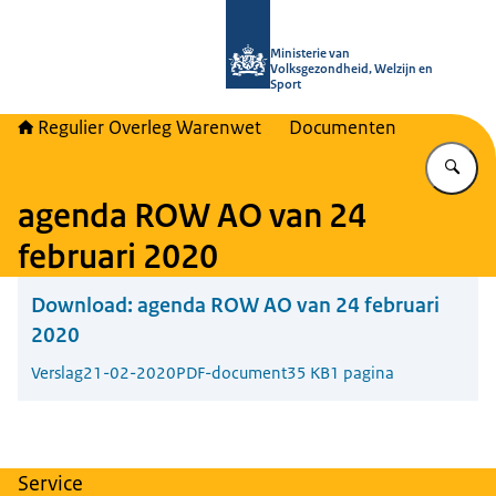
Naar de homepage van Regulier Ove
Ministerie van
Volksgezondheid, Welzijn en
Sport
Regulier Overleg Warenwet
Documenten
Vu
agenda ROW AO van 24
februari 2020
Download:
agenda ROW AO van 24 februari
2020
Verslag
21-02-2020
PDF-document
35 KB
1 pagina
Service