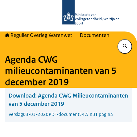
Naar de homepage van Regulier Ove
Ministerie van
Volksgezondheid, Welzijn en
Sport
Regulier Overleg Warenwet
Documenten
Vu
Agenda CWG
milieucontaminanten van 5
december 2019
Download:
Agenda CWG Milieucontaminanten
van 5 december 2019
Verslag
03-03-2020
PDF-document
54.5 KB
1 pagina