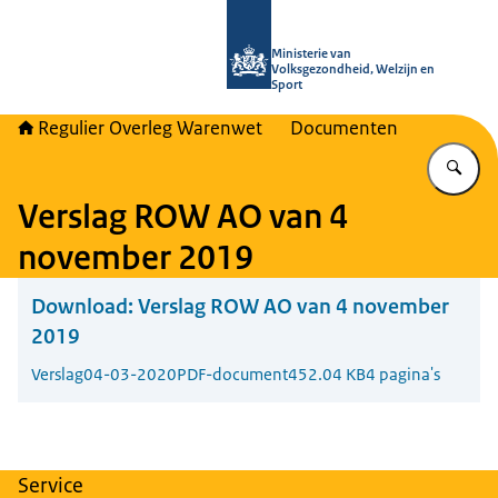
Naar de homepage van Regulier Ove
Ministerie van
Volksgezondheid, Welzijn en
Sport
Regulier Overleg Warenwet
Documenten
Vu
Verslag ROW AO van 4
november 2019
Download:
Verslag ROW AO van 4 november
2019
Verslag
04-03-2020
PDF-document
452.04 KB
4 pagina's
Service