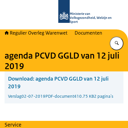
Naar de homepage van Regulier Ove
Ministerie van
Volksgezondheid, Welzijn en
Sport
Regulier Overleg Warenwet
Documenten
Vu
agenda PCVD GGLD van 12 juli
2019
Download:
agenda PCVD GGLD van 12 juli
2019
Verslag
02-07-2019
PDF-document
410.75 KB
2 pagina's
Service