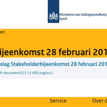
Naar de homepage van Regulier Over
Ministerie van Volksgezondheid,
Sport
en
ijeenkomst 28 februari 20
slag Stakeholderbijeenkomst 28 februari 20
F-document
323.12 KB
5 pagina's
Service
Over d