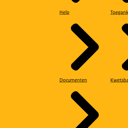
Help
Toegank
Documenten
Kwetsba