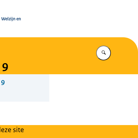
leg Warenwet
 Welzijn en
Vul in wat u z
19
19
eze site