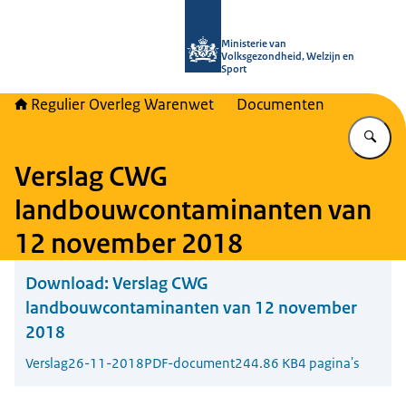
Naar de homepage van Regulier Ove
Ministerie van
Volksgezondheid, Welzijn en
Sport
Regulier Overleg Warenwet
Documenten
Vu
Verslag CWG
landbouwcontaminanten van
12 november 2018
Download:
Verslag CWG
landbouwcontaminanten van 12 november
2018
Verslag
26-11-2018
PDF-document
244.86 KB
4 pagina's