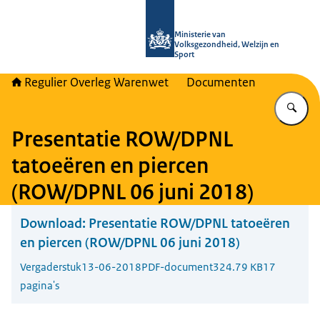
Naar de homepage van Regulier Ove
Ministerie van
Volksgezondheid, Welzijn en
Sport
Regulier Overleg Warenwet
Documenten
Vu
Presentatie ROW/DPNL
tatoeëren en piercen
(ROW/DPNL 06 juni 2018)
Download:
Presentatie ROW/DPNL tatoeëren
en piercen (ROW/DPNL 06 juni 2018)
Vergaderstuk
13-06-2018
PDF-document
324.79 KB
17
pagina's