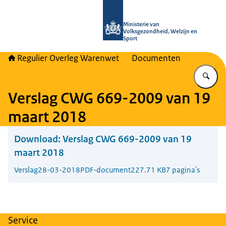
Naar de homepage van Regulier Ove
Ministerie van
Volksgezondheid, Welzijn en
Sport
Regulier Overleg Warenwet
Documenten
Vu
Verslag CWG 669-2009 van 19
maart 2018
Download:
Verslag CWG 669-2009 van 19
maart 2018
Verslag
28-03-2018
PDF-document
227.71 KB
7 pagina's
Service