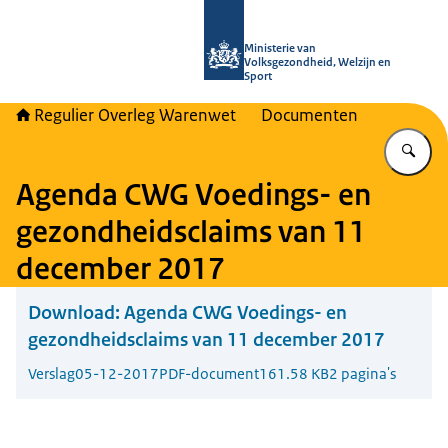
Naar de homepage van Regulier Ove
Ministerie van
Volksgezondheid, Welzijn en
Sport
Regulier Overleg Warenwet
Documenten
Vu
Agenda CWG Voedings- en
gezondheidsclaims van 11
december 2017
Download:
Agenda CWG Voedings- en
gezondheidsclaims van 11 december 2017
Verslag
05-12-2017
PDF-document
161.58 KB
2 pagina's