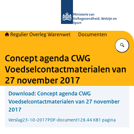
Naar de homepage van Regulier Ove
Ministerie van
Volksgezondheid, Welzijn en
Sport
Regulier Overleg Warenwet
Documenten
Vu
Concept agenda CWG
Voedselcontactmaterialen van
27 november 2017
Download:
Concept agenda CWG
Voedselcontactmaterialen van 27 november
2017
Verslag
23-10-2017
PDF-document
128.44 KB
1 pagina