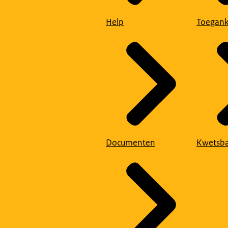
Help
Toegank
Documenten
Kwetsba