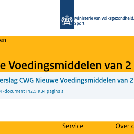
Naar de homepage van Regulier Over
Ministerie van Volksgezondheid,
Sport
en
e Voedingsmiddelen van 2
Verslag CWG Nieuwe Voedingsmiddelen van 2
F-document
142.5 KB
4 pagina's
Service
Over d