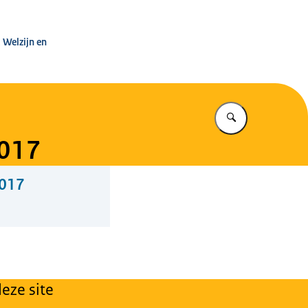
leg Warenwet
 Welzijn en
Vul in wat u z
2017
2017
eze site