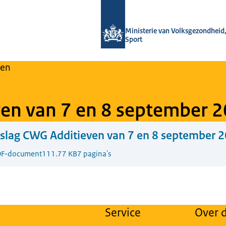
Naar de homepage van Regulier Over
Ministerie van Volksgezondheid,
Sport
en
ven van 7 en 8 september 
slag CWG Additieven van 7 en 8 september 
F-document
111.77 KB
7 pagina's
Service
Over d