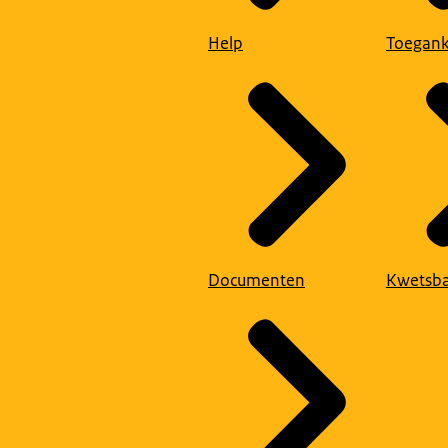
Help
Toegank
Documenten
Kwetsba