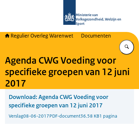
Naar de homepage van Regulier Ove
Ministerie van
Volksgezondheid, Welzijn en
Sport
Regulier Overleg Warenwet
Documenten
Vu
Agenda CWG Voeding voor
specifieke groepen van 12 juni
2017
Download:
Agenda CWG Voeding voor
specifieke groepen van 12 juni 2017
Verslag
08-06-2017
PDF-document
36.58 KB
1 pagina