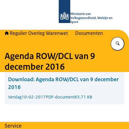
Naar de homepage van Regulier Ove
Ministerie van
Volksgezondheid, Welzijn en
Sport
Regulier Overleg Warenwet
Documenten
Vu
Agenda ROW/DCL van 9
december 2016
Download:
Agenda ROW/DCL van 9 december
2016
Verslag
10-02-2017
PDF-document
65.71 KB
Service