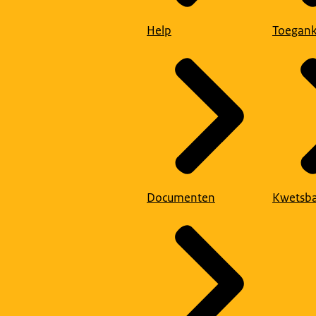
Help
Toegank
Documenten
Kwetsba