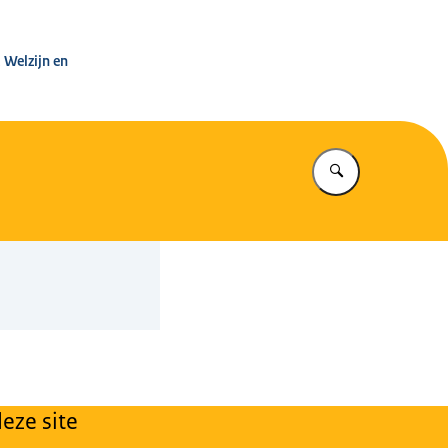
leg Warenwet
 Welzijn en
Vul in wat u z
eze site