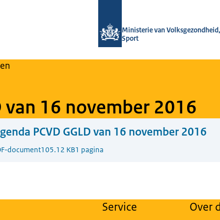
Naar de homepage van Regulier Over
Ministerie van Volksgezondheid,
Sport
en
 van 16 november 2016
Agenda PCVD GGLD van 16 november 2016
F-document
105.12 KB
1 pagina
Service
Over d