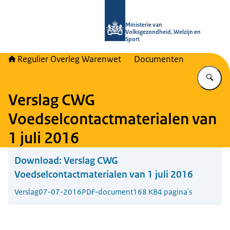
Naar de homepage van Regulier Ove
Ministerie van
Volksgezondheid, Welzijn en
Sport
Regulier Overleg Warenwet
Documenten
Vu
Verslag CWG
Voedselcontactmaterialen van
1 juli 2016
Download:
Verslag CWG
Voedselcontactmaterialen van 1 juli 2016
Verslag
07-07-2016
PDF-document
168 KB
4 pagina's