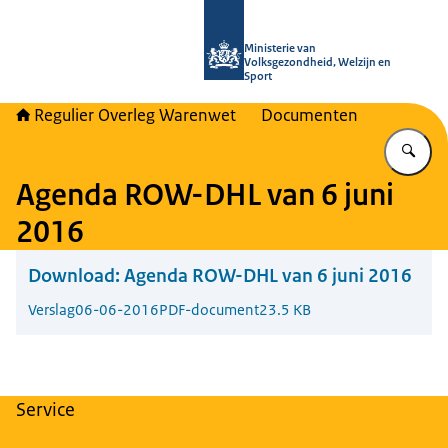
Naar de homepage van Regulier Ove
Ministerie van
Volksgezondheid, Welzijn en
Sport
Regulier Overleg Warenwet
Documenten
Vu
Agenda ROW-DHL van 6 juni
2016
Download:
Agenda ROW-DHL van 6 juni 2016
Verslag
06-06-2016
PDF-document
23.5 KB
Service