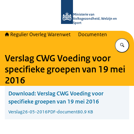
Naar de homepage van Regulier Ove
Ministerie van
Volksgezondheid, Welzijn en
Sport
Regulier Overleg Warenwet
Documenten
Vu
Verslag CWG Voeding voor
specifieke groepen van 19 mei
2016
Download:
Verslag CWG Voeding voor
specifieke groepen van 19 mei 2016
Verslag
26-05-2016
PDF-document
80.9 KB