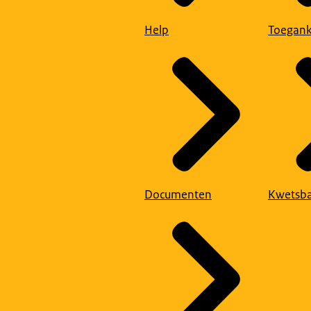
Help
Toegank
Documenten
Kwetsba