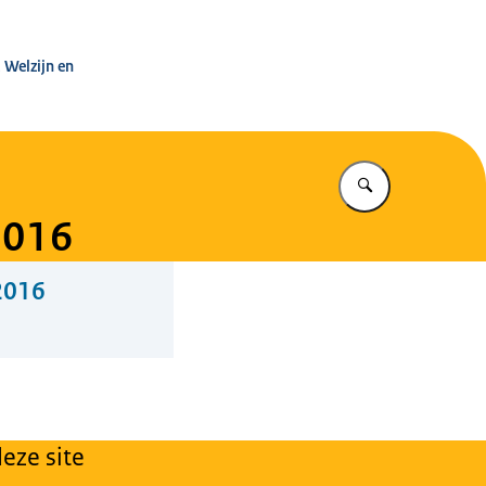
leg Warenwet
 Welzijn en
Vul in wat u z
2016
2016
eze site