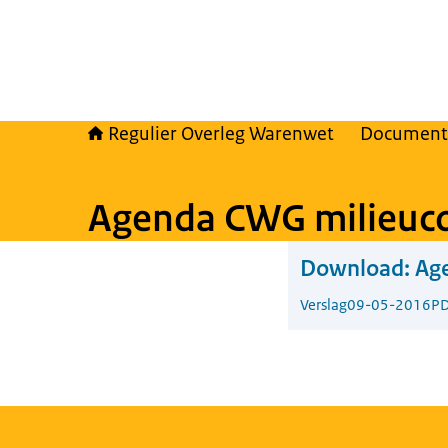
Regulier Overleg Warenwet
Document
Agenda CWG milieuc
Download:
Ag
Verslag
09-05-2016
PD