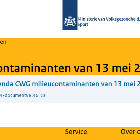
Naar de homepage van Regulier Over
Ministerie van Volksgezondheid,
Sport
en
ontaminanten van 13 mei 
enda CWG milieucontaminanten van 13 mei 
F-document
98.46 KB
Service
Over d